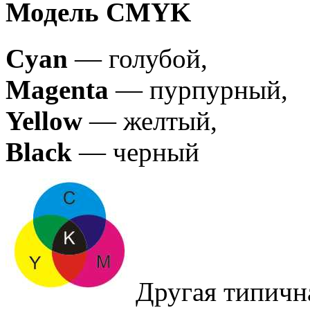
Модель CMYK
Cyan
— голубой,
Magenta
— пурпурный,
Yellow
— желтый,
Black
— черный
Другая типична